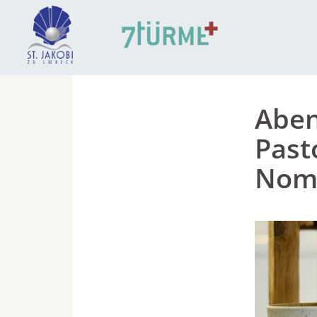
Aben
Past
Nom