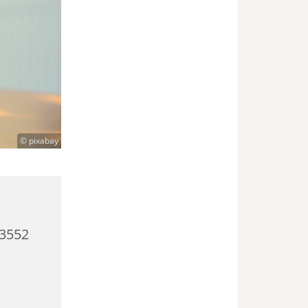
© pixabay
23552