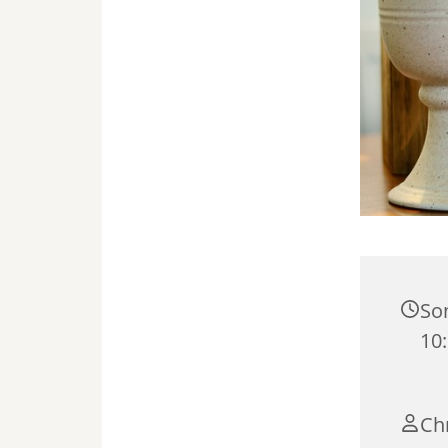
Son
10
Chr