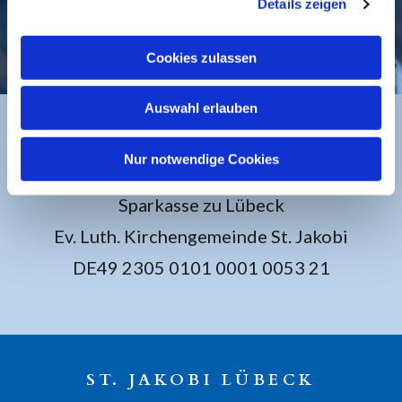
Details zeigen
KONTAKT
Cookies zulassen
Auswahl erlauben
BANKVERBINDUNG
Nur notwendige Cookies
Sparkasse zu Lübeck
Ev. Luth. Kirchengemeinde St. Jakobi
DE49 2305 0101 0001 0053 21
ST. JAKOBI LÜBECK