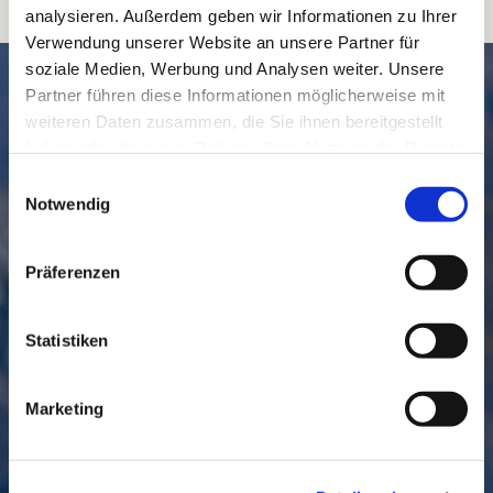
analysieren. Außerdem geben wir Informationen zu Ihrer
Verwendung unserer Website an unsere Partner für
soziale Medien, Werbung und Analysen weiter. Unsere
SCHNELL // NAVIGIERT
Partner führen diese Informationen möglicherweise mit
weiteren Daten zusammen, die Sie ihnen bereitgestellt
haben oder die sie im Rahmen Ihrer Nutzung der Dienste
gesammelt haben.
Einwilligungsauswahl
Notwendig
Präferenzen
GEMEINDE
BESUCHEN
Statistiken
Marketing