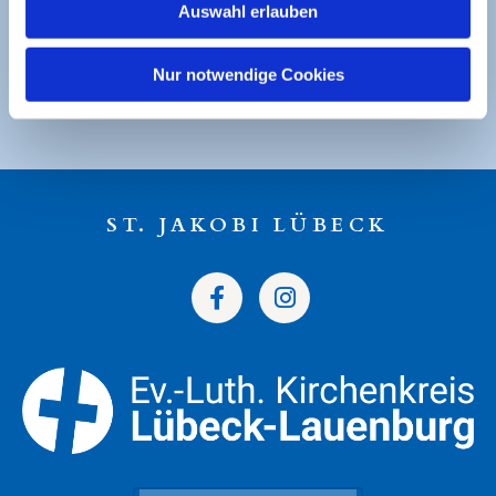
Sparkasse zu Lübeck
Auswahl erlauben
Ev. Luth. Kirchengemeinde St. Jakobi
Nur notwendige Cookies
DE49 2305 0101 0001 0053 21
ST. JAKOBI LÜBECK