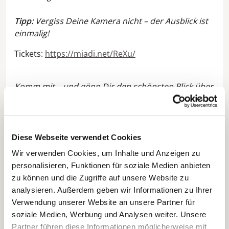
Tipp:
Vergiss Deine Kamera nicht – der Ausblick ist
einmalig!
Tickets:
https://miadi.net/ReXu/
Komm mit – und gönn Dir den schönsten Blick über
Lübeck!
Mindestalter: Grundschulalter. Bitte beachte
unsere
Sicherheitshinweise
.
Diese Webseite verwendet Cookies
Treffpunkt vor dem Haupteingang der Kirche
Wir verwenden Cookies, um Inhalte und Anzeigen zu
personalisieren, Funktionen für soziale Medien anbieten
zu können und die Zugriffe auf unsere Website zu
analysieren. Außerdem geben wir Informationen zu Ihrer
Verwendung unserer Website an unsere Partner für
soziale Medien, Werbung und Analysen weiter. Unsere
Partner führen diese Informationen möglicherweise mit