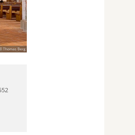
© Thomas Berg
552