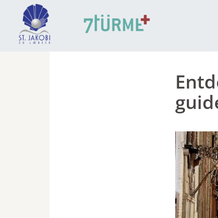
Entd
guid