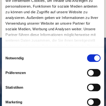
Wir verwenden Cookies, um Inhalte und Anzeigen zu
personalisieren, Funktionen für soziale Medien anbieten
zu können und die Zugriffe auf unsere Website zu
analysieren. Außerdem geben wir Informationen zu Ihrer
Verwendung unserer Website an unsere Partner für
soziale Medien, Werbung und Analysen weiter. Unsere
Partner führen diese Informationen möglicherweise mit
weiteren Daten zusammen, die Sie ihnen bereitgestellt
SCHNELL // NAVIGIERT
haben oder die sie im Rahmen Ihrer Nutzung der Dienste
gesammelt haben.
Einwilligungsauswahl
Notwendig
Präferenzen
Statistiken
GEMEINDE
BESUCHEN
Marketing