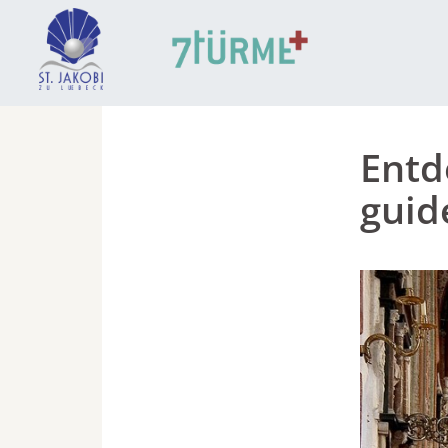
Entd
guid