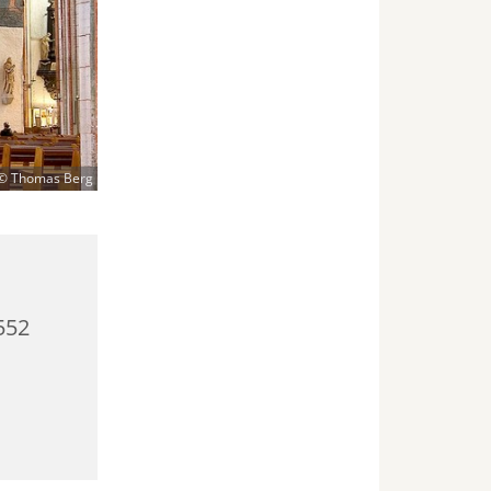
© Thomas Berg
552