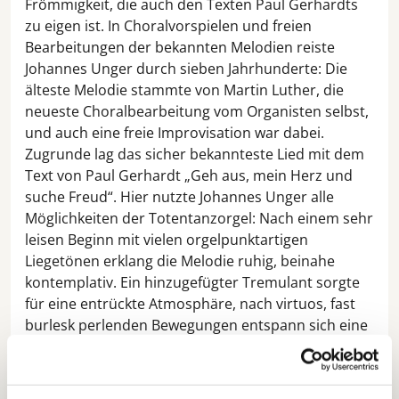
Frömmigkeit, die auch den Texten Paul Gerhardts
zu eigen ist. In Choralvorspielen und freien
Bearbeitungen der bekannten Melodien reiste
Johannes Unger durch sieben Jahrhunderte: Die
älteste Melodie stammte von Martin Luther, die
neueste Choralbearbeitung vom Organisten selbst,
und auch eine freie Improvisation war dabei.
Zugrunde lag das sicher bekannteste Lied mit dem
Text von Paul Gerhardt „Geh aus, mein Herz und
suche Freud“. Hier nutzte Johannes Unger alle
Möglichkeiten der Totentanzorgel: Nach einem sehr
leisen Beginn mit vielen orgelpunktartigen
Liegetönen erklang die Melodie ruhig, beinahe
kontemplativ. Ein hinzugefügter Tremulant sorgte
für eine entrückte Atmosphäre, nach virtuos, fast
burlesk perlenden Bewegungen entspann sich eine
packende Steigerung in Dynamik und Tempo, auch
der Schweller kam zum Einsatz – eine mitreißend-
enthusiastische Feier der Natur, der unbändigen