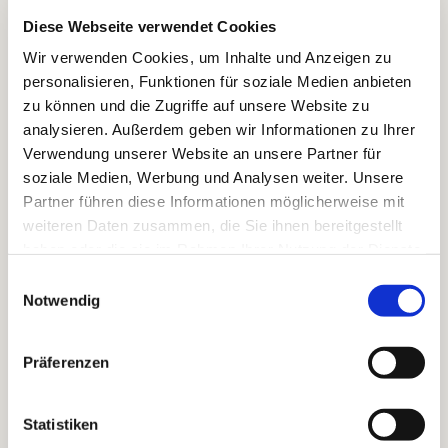
Lebenskraft. Natalie Beck löste dieses
Diese Webseite verwendet Cookies
monumentale Bekenntnis mit ihrem strahlenden
Wir verwenden Cookies, um Inhalte und Anzeigen zu
Sopran auf in eine feine und schlichte Wiedergabe
personalisieren, Funktionen für soziale Medien anbieten
dieses herrlichen Sommerliedes.
zu können und die Zugriffe auf unsere Website zu
Christoph Arta ist der Leiter des
analysieren. Außerdem geben wir Informationen zu Ihrer
Kirchenmusikbüros der Lübecker
Verwendung unserer Website an unsere Partner für
Innenstadtkirchen. Er gab als Moderator
soziale Medien, Werbung und Analysen weiter. Unsere
wissenswerte Erläuterungen zu den beruflichen
Partner führen diese Informationen möglicherweise mit
Entwicklungen Paul Gerhardts, so erfuhr man von
weiteren Daten zusammen, die Sie ihnen bereitgestellt
der intensiven Zusammenarbeit mit dem
haben oder die sie im Rahmen Ihrer Nutzung der Dienste
Kirchenliedkomponisten Johann Crüger (1598-
gesammelt haben.
Einwilligungsauswahl
1662), den man durchaus als „Entdecker“ Paul
Notwendig
Gerhardts bezeichnen kann. Beide trafen mit ihren
Texten und Melodien den Nerv der Zeit, denn
Präferenzen
geistliche Lieder wurden nicht nur in der Kirche
gesungen, sondern standen auch in den privaten
Lebensbereichen hoch im Kurs.
Statistiken