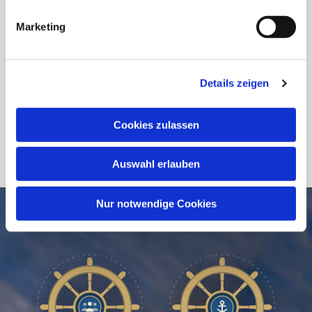
Svea Regine Feldhoff
Marketing
Foto:
Der Moderator Christoph Arta, die
Sopranistin Natalie Beck und der Marienorganist
Details zeigen
Johannes Unger gestalteten das Konzert. Foto:
SRF
Cookies zulassen
Auswahl erlauben
Nur notwendige Cookies
SCHNELL // NAVIGIERT