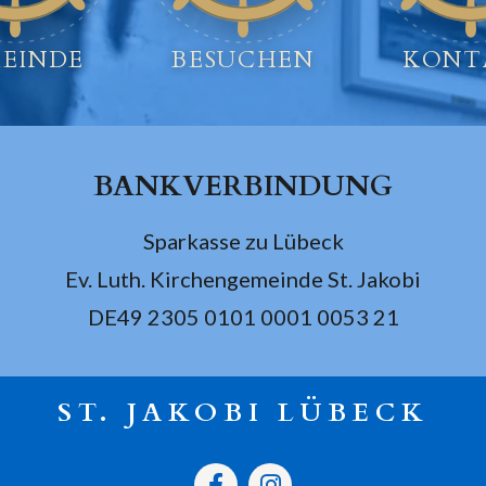
EINDE
BESUCHEN
KONT
BANKVERBINDUNG
Sparkasse zu Lübeck
Ev. Luth. Kirchengemeinde St. Jakobi
DE49 2305 0101 0001 0053 21
ST. JAKOBI LÜBECK