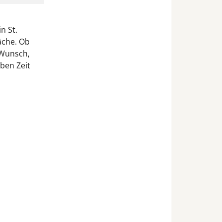
n St.
äche. Ob
 Wunsch,
ben Zeit