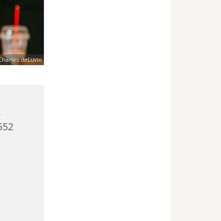
Charles deLuvio
,
552