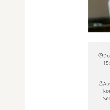
Don
15:
Au
ko
Se