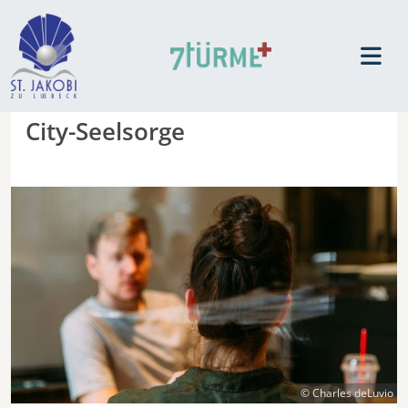
City-Seelsorge
© Charles deLuvio