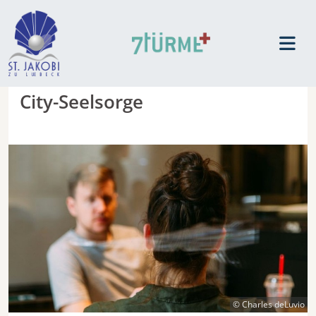
City-Seelsorge
© Charles deLuvio