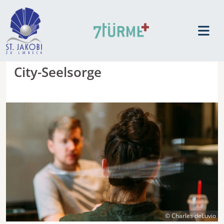
City-Seelsorge
© Charles deLuvio