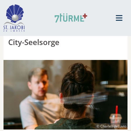
City-Seelsorge
© Charles deLuvio