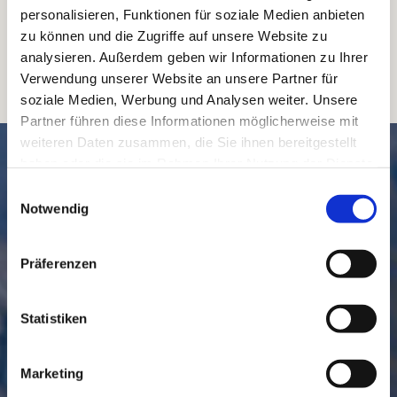
personalisieren, Funktionen für soziale Medien anbieten
Foto: Andreas Hutzel
zu können und die Zugriffe auf unsere Website zu
analysieren. Außerdem geben wir Informationen zu Ihrer
Verwendung unserer Website an unsere Partner für
soziale Medien, Werbung und Analysen weiter. Unsere
Partner führen diese Informationen möglicherweise mit
weiteren Daten zusammen, die Sie ihnen bereitgestellt
SCHNELL // NAVIGIERT
haben oder die sie im Rahmen Ihrer Nutzung der Dienste
gesammelt haben.
Einwilligungsauswahl
Notwendig
Präferenzen
Statistiken
GEMEINDE
BESUCHEN
Marketing