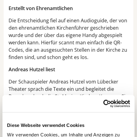
Erstellt von Ehrenamtlichen
Die Entscheidung fiel auf einen Audioguide, der von
den ehrenamtlichen Kirchenführer geschrieben
wurde und der über das eigene Handy abgespielt
werden kann. Hierfür scannt man einfach die QR-
Codes, die an ausgesuchten Stellen in der Kirche zu
finden sind, und schon geht es los.
Andreas Hutzel liest
Der Schauspieler Andreas Hutzel vom Lübecker
Theater sprach die Texte ein und begleitet die
Besucher durch die St.-Marien-Kirche. „Kommen Sie
doch mal vorbei und lassen Sie sich in den Bann der
Geschichte ziehen und genießen einen Ort der
Ruhe und Entspannung“, lädt die
Diese Webseite verwendet Cookies
Ehrenamtskoordinatorin an St. Marien, Evi Wiese,
alle Interessierten ein.
Wir verwenden Cookies, um Inhalte und Anzeigen zu