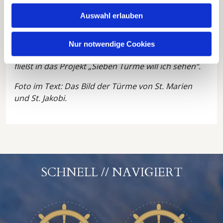
Auswahl erlauben
Galerist Frank Buchholz zeigt einige Werke der
Klosterformatserie, die von Pastor:innen signiert
wurden: Dom zu Lübeck, St. Aegidien, St. Marien
Nur notwendige Cookies
und St. Petri (von links). Ein Teil des Verkauferlöses
fließt in das Projekt „Sieben Türme will ich sehen“.
Foto im Text: Das Bild der Türme von St. Marien
und St. Jakobi.
SCHNELL // NAVIGIERT