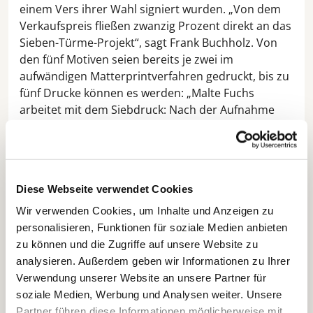
einem Vers ihrer Wahl signiert wurden. „Von dem
Verkaufspreis fließen zwanzig Prozent direkt an das
Sieben-Türme-Projekt“, sagt Frank Buchholz. Von
den fünf Motiven seien bereits je zwei im
aufwändigen Matterprintverfahren gedruckt, bis zu
fünf Drucke können es werden: „Malte Fuchs
arbeitet mit dem Siebdruck: Nach der Aufnahme
und technischen Aufbereitung der Fotos druckte er
sie als Motiv mit transparentem Leim auf den
Karton, nahm das Pulver der zerriebenen
Klostersteine und bestäubte damit die Drucke. Den
Diese Webseite verwendet Cookies
Überschuss pustete er ab – so entstand Werk für
Werk“.
Wir verwenden Cookies, um Inhalte und Anzeigen zu
personalisieren, Funktionen für soziale Medien anbieten
Drucke aus fast jedem Material
zu können und die Zugriffe auf unsere Website zu
analysieren. Außerdem geben wir Informationen zu Ihrer
Dass der Künstler daher den Namen „Die Seele der
Verwendung unserer Website an unsere Partner für
Dinge“ für seine Ausstellung wählte, kommt also
soziale Medien, Werbung und Analysen weiter. Unsere
nicht von fern. Zusätzlich zur Klosterformat-Serie,
Partner führen diese Informationen möglicherweise mit