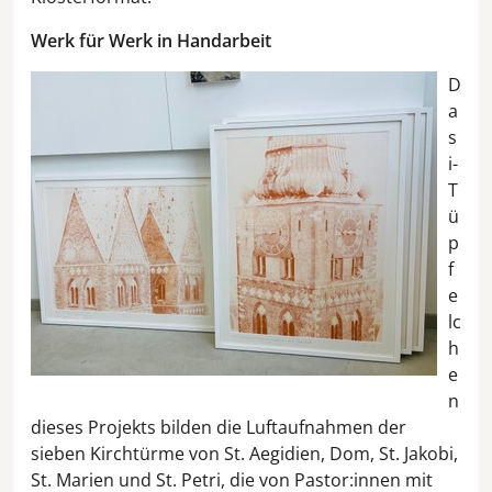
Werk für Werk in Handarbeit
D
a
s
i-
T
ü
p
f
e
lc
h
e
n
dieses Projekts bilden die Luftaufnahmen der
sieben Kirchtürme von St. Aegidien, Dom, St. Jakobi,
St. Marien und St. Petri, die von Pastor:innen mit