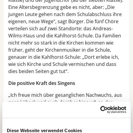
Klasse) und der Jugendchor (ab der siebten Klasse).
Eine Altersbegrenzung gebe es nicht, aber: „Die
jungen Leute gehen nach dem Schulabschluss ihre
eigenen, neue Wege“, sagt Bürger. Die fünf Chöre
verteilen sich auf zwei Standorte: das Andreas-
Wilms-Haus und die Kahlhorst-Schule. Da Familien
nicht mehr so stark in die Kirchen kommen wie
früher, geht der Kirchenmusiker in die Schule,
genauer in die Kahlhorst-Schule: „Dort erlebe ich,
wie sich Kirche und Schule vermischen und dass
dies beiden Seiten gut tut“.
Die positive Kraft des Singens
„Ich freue mich über gesanglichen Nachwuchs, aus
ganz Lübeck und auch darüber hinaus“, so der
Chorleiter. Derzeit singe bei ihm sogar eine
Muslima aus Hamburg. „Wir sind bunt und
vielfältig!“ Das sei ihm auch sehr wichtig, denn:
„Singen hat eine positive Kraft! Singen macht
Diese Webseite verwendet Cookies