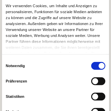
fröhlich, es stärkt das Gemeinschaftsgefühl. Wir
Wir verwenden Cookies, um Inhalte und Anzeigen zu
haben viele tolle Erlebnisse, die uns verbinden!“
personalisieren, Funktionen für soziale Medien anbieten
Dies alles ohne Druck den Kindern und
zu können und die Zugriffe auf unsere Website zu
Jugendlichen anzubieten, ist Eckhard Bürger ein
analysieren. Außerdem geben wir Informationen zu Ihrer
Herzensanliegen. Die nächste größere Fahrt sei die
Verwendung unserer Website an unsere Partner für
Jugendchorfahrt nach Dänemark über die
soziale Medien, Werbung und Analysen weiter. Unsere
Himmelfahrtstage.
Partner führen diese Informationen möglicherweise mit
weiteren Daten zusammen, die Sie ihnen bereitgestellt
Wer sich einen Einblick in die Arbeit von Eckhard
haben oder die sie im Rahmen Ihrer Nutzung der Dienste
Bürger und „seinen“ Chören machen will, ist zum
gesammelt haben.
Einwilligungsauswahl
festlichen Konzert der Kurrenden und der
Notwendig
Kahlhorst-Spatzen zum 850. Dom-Geburtstag am
Dienstag, 27. Juni, um 15.30 Uhr auf der Bühne
Domwiese eingeladen.
Präferenzen
Mehr Informationen und die Möglichkeit zur
Kontaktaufnahme gibt es hier:foto
www.aegidien-
Statistiken
kirche-luebeck.de
.