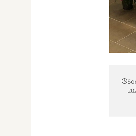
So
20