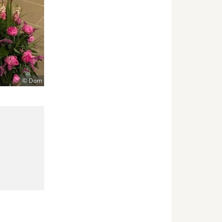
© Dom