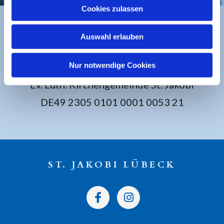
Cookies zulassen
Auswahl erlauben
BANKVERBINDUNG
Nur notwendige Cookies
Sparkasse zu Lübeck
Ev. Luth. Kirchengemeinde St. Jakobi
DE49 2305 0101 0001 0053 21
ST. JAKOBI LÜBECK