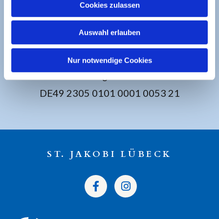
Cookies zulassen
BANKVERBINDUNG
Auswahl erlauben
Sparkasse zu Lübeck
Nur notwendige Cookies
Ev. Luth. Kirchengemeinde St. Jakobi
DE49 2305 0101 0001 0053 21
ST. JAKOBI LÜBECK