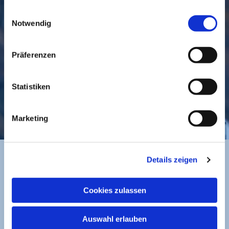
gesammelt haben.
GEMEINDE
BESUCHEN
Einwilligungsauswahl
Notwendig
Präferenzen
Statistiken
KONTAKT
Marketing
Details zeigen
BANKVERBINDUNG
Cookies zulassen
Sparkasse zu Lübeck
Ev. Luth. Kirchengemeinde St. Jakobi
Auswahl erlauben