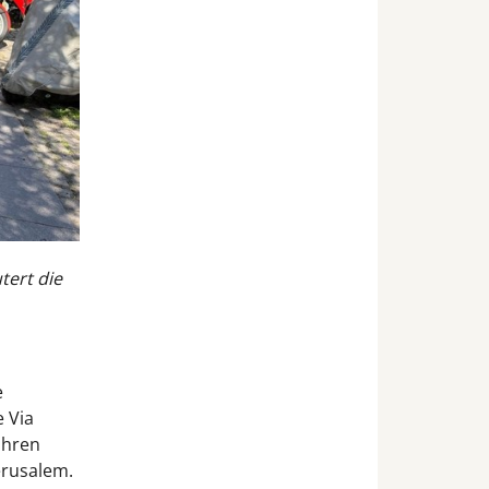
tert die
e
e Via
ühren
erusalem.