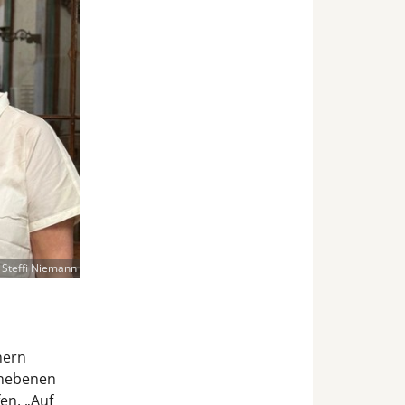
 Steffi Niemann
nern
unebenen
en. „Auf