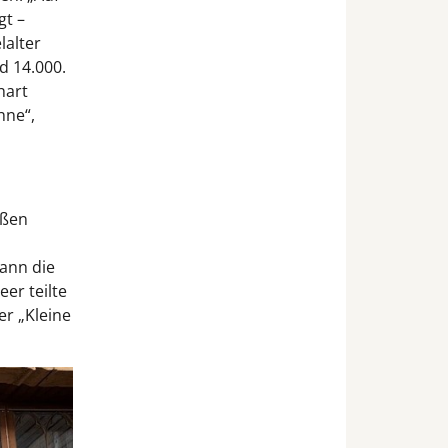
gt –
lalter
d 14.000.
hart
hne“,
oßen
ann die
er teilte
r „Kleine