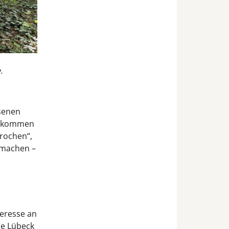
.
senen
t kommen
rochen“,
 machen –
teresse an
be Lübeck