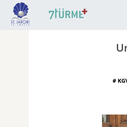
U
#
KGV