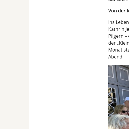
Von der I
Ins Leben
Kathrin J
Pilgern – 
der „Klei
Monat sta
Abend.