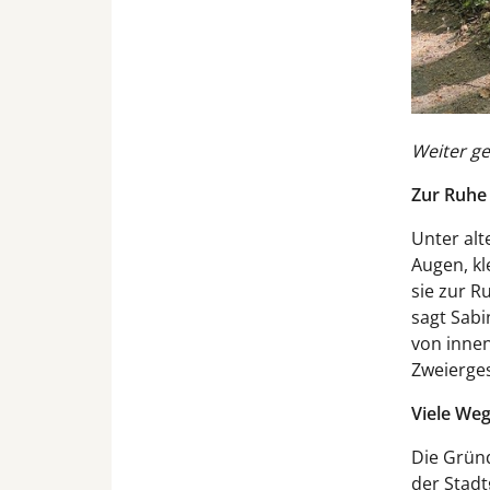
Weiter ge
Zur Ruhe
Unter alt
Augen, k
sie zur R
sagt Sabi
von innen
Zweierge
Viele Weg
Die Gründ
der Stadt