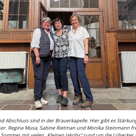
d Abschluss sind in der Brauerkapelle. Hier gibt es Stärkun
er. Regina Musa, Sabine Rietman und Monika Steinmann fr
 Sommer mit vielen „Kleinen Jakobs“ rund um die Lübecker 