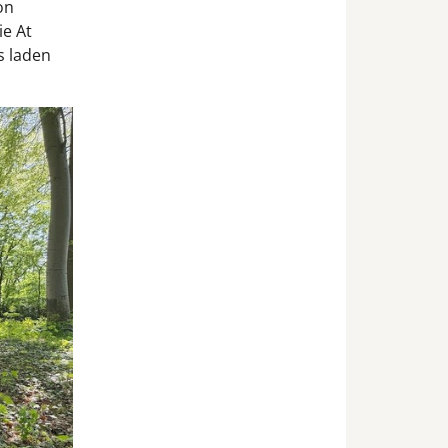
on
ie At
s laden