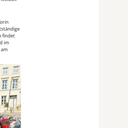
orin
tständige
n findet
d im
n am