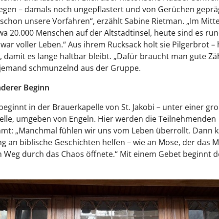
egen – damals noch ungepflastert und von Gerüchen geprä
 schon unsere Vorfahren“, erzählt Sabine Rietman. „Im Mitte
wa 20.000 Menschen auf der Altstadtinsel, heute sind es run
 war voller Leben.“ Aus ihrem Rucksack holt sie Pilgerbrot – 
 damit es lange haltbar bleibt. „Dafür braucht man gute Zä
jemand schmunzelnd aus der Gruppe.
nderer Beginn
eginnt in der Brauerkapelle von St. Jakobi – unter einer gr
elle, umgeben von Engeln. Hier werden die Teilnehmenden
mt: „Manchmal fühlen wir uns vom Leben überrollt. Dann k
g an biblische Geschichten helfen – wie an Mose, der das Me
 Weg durch das Chaos öffnete.“ Mit einem Gebet beginnt de