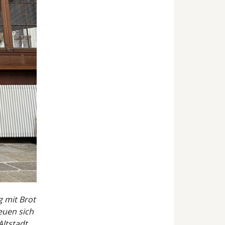
g mit Brot
euen sich
Altstadt.