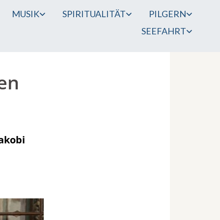
MUSIK
SPIRITUALITÄT
PILGERN
SEEFAHRT
en
akobi