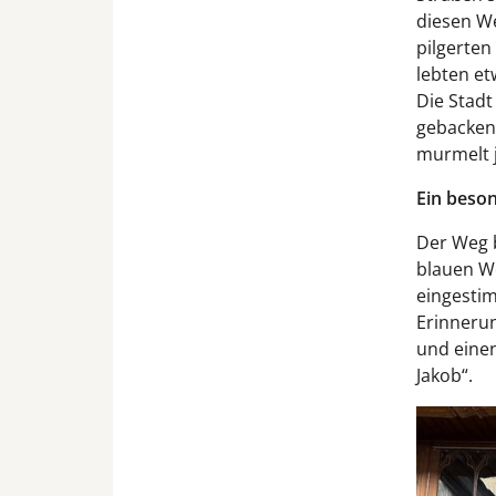
diesen W
pilgerten
lebten et
Die Stadt
gebacken,
murmelt 
Ein beso
Der Weg b
blauen W
eingestim
Erinnerun
und einen
Jakob“.