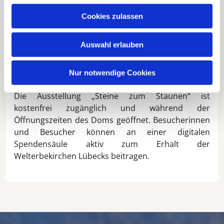
Gauck ist ein wichtiger Teil der Ausstellung. Drei
eindrucksvolle, fünf Meter hohe Banner informieren
Cookies zulassen
detailliert über die Arbeit des Projekts 7Türme+. Die
anstehenden Sanierungsprojekte am Dom und in
Auswahl erlauben
St. Marien werden anschaulich präsentiert. Zudem
finden bereits abgeschlossene Baumaßnahmen
Nur notwendige Cookies
ihren Platz in der Darstellung.
Die Ausstellung „Steine zum Staunen“ ist
kostenfrei zugänglich und während der
Öffnungszeiten des Doms geöffnet. Besucherinnen
und Besucher können an einer digitalen
Spendensäule aktiv zum Erhalt der
Welterbekirchen Lübecks beitragen.