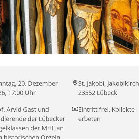
nntag, 20. Dezember
St. Jakobi, Jakobikirc
26, 17:00 Uhr
23552 Lübeck
f. Arvid Gast und
Eintritt frei, Kollekte
udierende der Lübecker
erbeten
gelklassen der MHL an
n historischen Orgeln