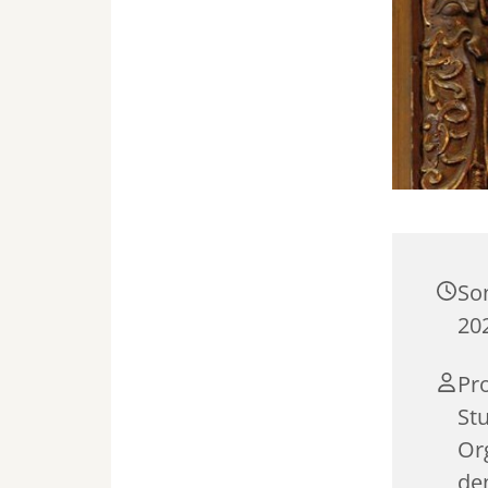
So
20
Pro
St
Or
de