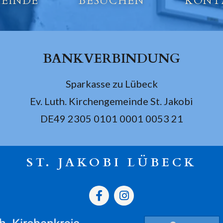
EINDE
BESUCHEN
KONT
BANKVERBINDUNG
Sparkasse zu Lübeck
Ev. Luth. Kirchengemeinde St. Jakobi
DE49 2305 0101 0001 0053 21
ST. JAKOBI LÜBECK