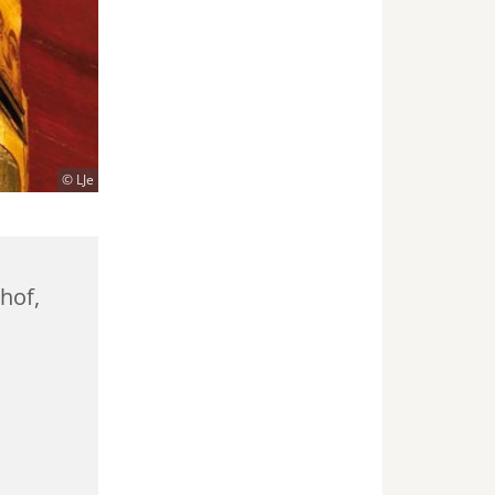
© LJe
hhof,