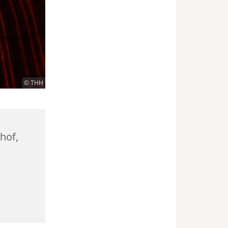
© THH
hhof,