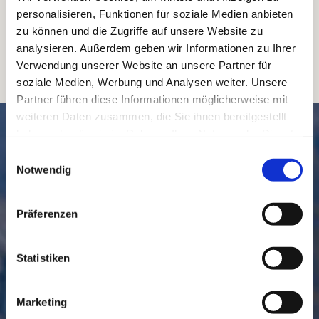
personalisieren, Funktionen für soziale Medien anbieten
zu können und die Zugriffe auf unsere Website zu
analysieren. Außerdem geben wir Informationen zu Ihrer
Verwendung unserer Website an unsere Partner für
soziale Medien, Werbung und Analysen weiter. Unsere
Partner führen diese Informationen möglicherweise mit
weiteren Daten zusammen, die Sie ihnen bereitgestellt
SCHNELL // NAVIGIERT
haben oder die sie im Rahmen Ihrer Nutzung der Dienste
gesammelt haben.
Einwilligungsauswahl
Notwendig
Präferenzen
Statistiken
GEMEINDE
BESUCHEN
Marketing