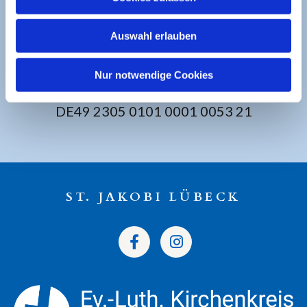
BANKVERBINDUNG
Auswahl erlauben
Sparkasse zu Lübeck
Nur notwendige Cookies
Ev. Luth. Kirchengemeinde St. Jakobi
DE49 2305 0101 0001 0053 21
ST. JAKOBI LÜBECK