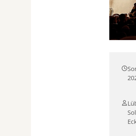
So
20
Lü
Sol
Ec