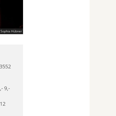
 Sophia Hübner
23552
,- 9,-
 12