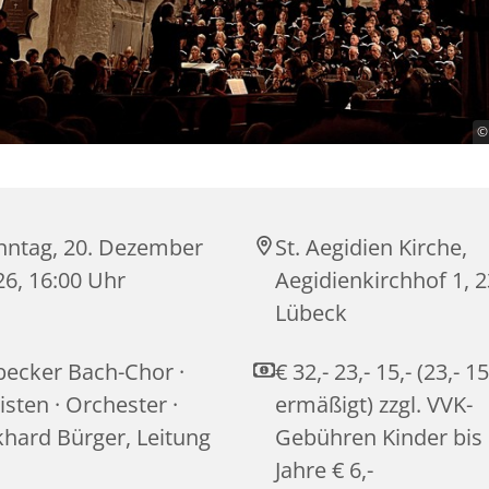
©
nntag, 20. Dezember
St. Aegidien Kirche,
26, 16:00 Uhr
Aegidienkirchhof 1, 
Lübeck
becker Bach-Chor ·
€ 32,- 23,- 15,- (23,- 15
isten · Orchester ·
ermäßigt) zzgl. VVK-
khard Bürger, Leitung
Gebühren Kinder bis
Jahre € 6,-