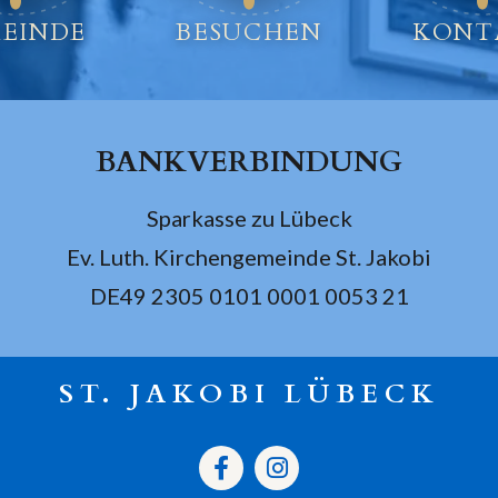
EINDE
BESUCHEN
KONT
BANKVERBINDUNG
Sparkasse zu Lübeck
Ev. Luth. Kirchengemeinde St. Jakobi
DE49 2305 0101 0001 0053 21
ST. JAKOBI LÜBECK