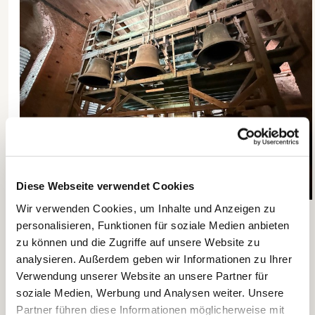
Diese Webseite verwendet Cookies
Wir verwenden Cookies, um Inhalte und Anzeigen zu
Das kleine Geläut im Südturm. In dem Häuschen
personalisieren, Funktionen für soziale Medien anbieten
befindet sich ein kleiner Computer, mit dem sie seit
zu können und die Zugriffe auf unsere Website zu
2008 programmiert werden. Vorher wurden sie mit
analysieren. Außerdem geben wir Informationen zu Ihrer
Walzentechnik betrieben.
Verwendung unserer Website an unsere Partner für
soziale Medien, Werbung und Analysen weiter. Unsere
Der Aufstieg: Backsteine, Baukunst und 365 Stufen
Partner führen diese Informationen möglicherweise mit