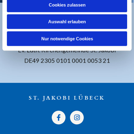
Cookies zulassen
Auswahl erlauben
BANKVERBINDUNG
Nur notwendige Cookies
Sparkasse zu Lübeck
Ev. Luth. Kirchengemeinde St. Jakobi
DE49 2305 0101 0001 0053 21
ST. JAKOBI LÜBECK