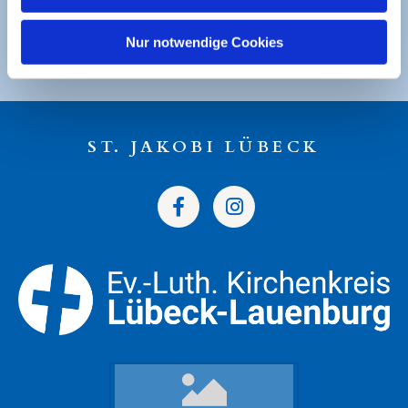
Ev. Luth. Kirchengemeinde St. Jakobi
DE49 2305 0101 0001 0053 21
Nur notwendige Cookies
ST. JAKOBI LÜBECK