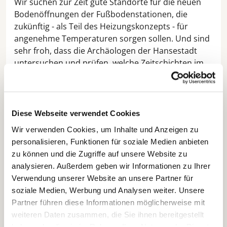
Wir suchen zur Zeit gute Standorte für die neuen
Bodenöffnungen der Fußbodenstationen, die
zukünftig - als Teil des Heizungskonzepts - für
angenehme Temperaturen sorgen sollen. Und sind
sehr froh, dass die Archäologen der Hansestadt
untersuchen und prüfen, welche Zeitschichten im
Bodendenkmal uns viel über die Geschichte der
Kirche und der Stadt erzählen.
Die neue Temperierungsanlage ist ein Meilenstein
Diese Webseite verwendet Cookies
für den Erhalt des Gebäudes.
Wir verwenden Cookies, um Inhalte und Anzeigen zu
Damit die Marienkirche auch in 500 Jahren noch
personalisieren, Funktionen für soziale Medien anbieten
steht, müssen wir sie heute klug sanieren.
Hightech
zu können und die Zugriffe auf unsere Website zu
und Mittelalter – ein Zusammenspiel für die Zukunft
analysieren. Außerdem geben wir Informationen zu Ihrer
der Kirche. Jede Bohrung ohne archäologische
Verwendung unserer Website an unsere Partner für
Begleitung wäre ein Risiko – jetzt wird alles
soziale Medien, Werbung und Analysen weiter. Unsere
professionell erfasst und dokumentiert.
Partner führen diese Informationen möglicherweise mit
Diese Grabungen gehören zur Stadt – und darum
weiteren Daten zusammen, die Sie ihnen bereitgestellt
teilen wir Wissen, Ergebnisse und Geschichten.
Wir
haben oder die sie im Rahmen Ihrer Nutzung der Dienste