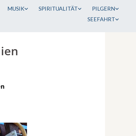
MUSIK
SPIRITUALITÄT
PILGERN
SEEFAHRT
dien
en