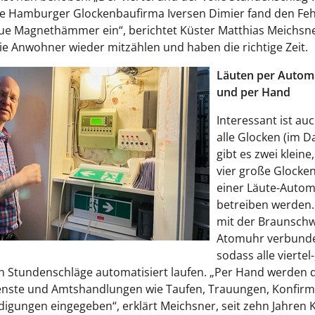
ie Hamburger Glockenbaufirma Iversen Dimier fand den Feh
ue Magnethämmer ein“, berichtet Küster Matthias Meichsn
e Anwohner wieder mitzählen und haben die richtige Zeit.
Läuten per Autom
und per Hand
Interessant ist auc
alle Glocken (im D
gibt es zwei kleine
vier große Glocken
einer Läute-Autom
betreiben werden.
mit der Braunschw
Atomuhr verbund
sodass alle viertel
n Stundenschläge automatisiert laufen. „Per Hand werden d
enste und Amtshandlungen wie Taufen, Trauungen, Konfirm
igungen eingegeben“, erklärt Meichsner, seit zehn Jahren 