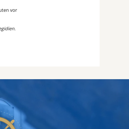
uten vor
egidien.