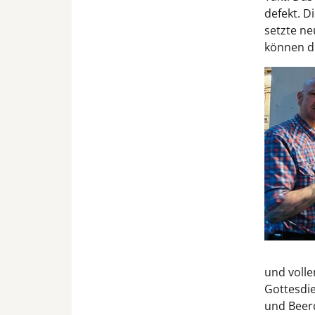
defekt. D
setzte ne
können di
und volle
Gottesdi
und Beerd