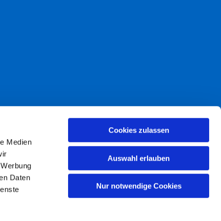
akt
Cookies zulassen
le Medien
freiheit
ir
Auswahl erlauben
, Werbung
ren Daten
Nur notwendige Cookies
ienste
© Marcus Kaben