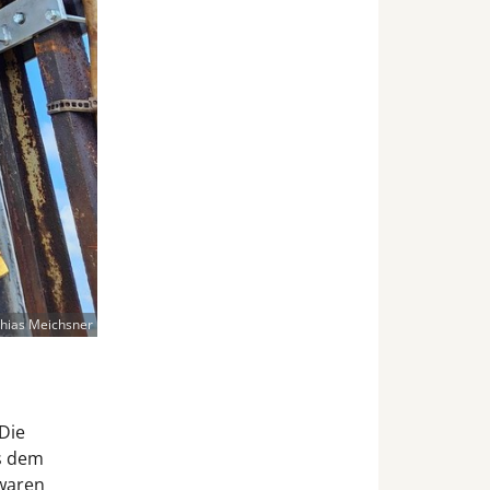
hias Meichsner
Die
s dem
 waren