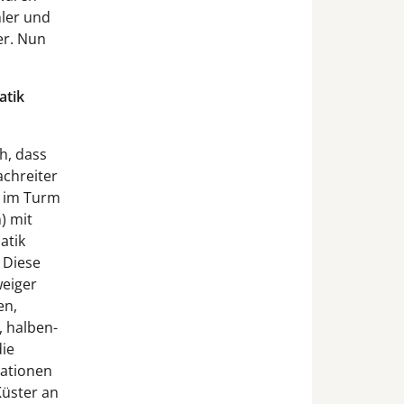
ler und
er. Nun
atik
h, dass
achreiter
, im Turm
) mit
atik
 Diese
eiger
en,
-, halben-
ie
ationen
Küster an