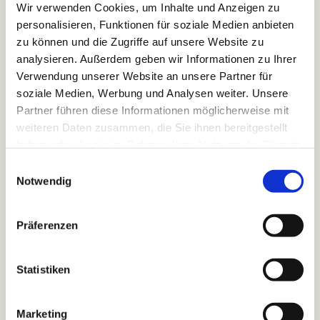
Wir verwenden Cookies, um Inhalte und Anzeigen zu
personalisieren, Funktionen für soziale Medien anbieten
Wer allerdings tiefgehende Analysen von Bachs
zu können und die Zugriffe auf unsere Website zu
Musik erwartet, wird hier nicht fündig – der Fokus
analysieren. Außerdem geben wir Informationen zu Ihrer
liegt klar auf Rezeption, nicht auf
Verwendung unserer Website an unsere Partner für
Werkinterpretation. Das ist aber konsequent und
soziale Medien, Werbung und Analysen weiter. Unsere
durchaus gewollt.
Partner führen diese Informationen möglicherweise mit
So ist „Bach bewegt“ kein klassisches Standardwerk,
weiteren Daten zusammen, die Sie ihnen bereitgestellt
sondern eher ein kluges kulturjournalistisches
haben oder die sie im Rahmen Ihrer Nutzung der Dienste
Essay mit wissenschaftlichem Anspruch – und eine
gesammelt haben.
Einwilligungsauswahl
sehr persönliche Annäherung an Bach. Gerade
Notwendig
darin liegt seine Stärke.
Fazit: ein anregendes, gut lesbares Buch, das zeigt,
Präferenzen
wie sehr unser Bild von Bach konstruiert ist – und
welche Rolle der Film dabei spielt. Besonders
Statistiken
empfehlenswert für alle, die sich für das
Zusammenspiel von Musik, Film und
Kulturgeschichte interessieren. Nebenbei wird auch
Marketing