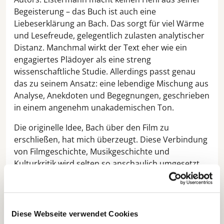
Begeisterung – das Buch ist auch eine
Liebeserklärung an Bach. Das sorgt für viel Wärme
und Lesefreude, gelegentlich zulasten analytischer
Distanz. Manchmal wirkt der Text eher wie ein
engagiertes Plädoyer als eine streng
wissenschaftliche Studie. Allerdings passt genau
das zu seinem Ansatz: eine lebendige Mischung aus
Analyse, Anekdoten und Begegnungen, geschrieben
in einem angenehm unakademischen Ton.
Die originelle Idee, Bach über den Film zu
erschließen, hat mich überzeugt. Diese Verbindung
von Filmgeschichte, Musikgeschichte und
Kulturkritik wird selten so anschaulich umgesetzt.
Die vielen Beispiele, Hintergrundinformationen und
Gespräche machen das Buch lebendig und greifbar.
Vor allem die kritische Auseinandersetzung mit
Klischees und ideologischen Bach-Bildern ist sehr
Diese Webseite verwendet Cookies
gelungen.