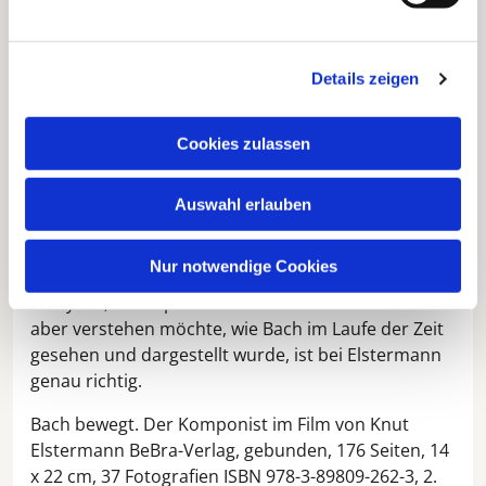
deutlich, wie schwierig es ist, einen Komponisten
filmisch darzustellen, über den wir jenseits seiner
Musik so wenig wissen.
Details zeigen
Abgerundet wird das Ganze durch eine Übersicht
der behandelten Filme und weiterführende
Cookies zulassen
Literatur – fast schon ein kleines Nachschlagewerk
für Bach-Interessierte.
Auswahl erlauben
Im Vergleich zu klassischen Bach-Büchern wird die
Einordnung klar: Wer Bachs Musik wirklich
Nur notwendige Cookies
verstehen will, greift zu den großen Biografien und
Analysen, wie bspw. von Wolff oder Gardiner. Wer
aber verstehen möchte, wie Bach im Laufe der Zeit
gesehen und dargestellt wurde, ist bei Elstermann
genau richtig.
Bach bewegt. Der Komponist im Film von Knut
Elstermann BeBra-Verlag, gebunden, 176 Seiten, 14
x 22 cm, 37 Fotografien ISBN 978-3-89809-262-3, 2.