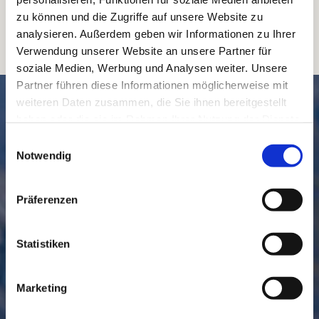
zu können und die Zugriffe auf unsere Website zu
analysieren. Außerdem geben wir Informationen zu Ihrer
Verwendung unserer Website an unsere Partner für
soziale Medien, Werbung und Analysen weiter. Unsere
Partner führen diese Informationen möglicherweise mit
SCHNELL // NAVIGIERT
weiteren Daten zusammen, die Sie ihnen bereitgestellt
haben oder die sie im Rahmen Ihrer Nutzung der Dienste
gesammelt haben.
Einwilligungsauswahl
Notwendig
Präferenzen
Statistiken
GEMEINDE
BESUCHEN
Marketing